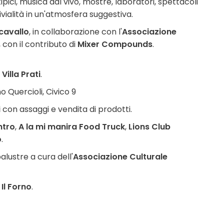
ipici, musica dal vivo, mostre, laboratori, spettacoli
ivialità in un'atmosfera suggestiva.
cavallo
, in collaborazione con l'
Associazione
, con il contributo di
Mixer Compounds
.
 Villa Prati
.
o Quercioli, Civico 9
i
con assaggi e vendita di prodotti.
ntro
,
A la mi manira Food Truck
,
Lions Club
o
.
alustre a cura dell'
Associazione Culturale
o
Il Forno
.