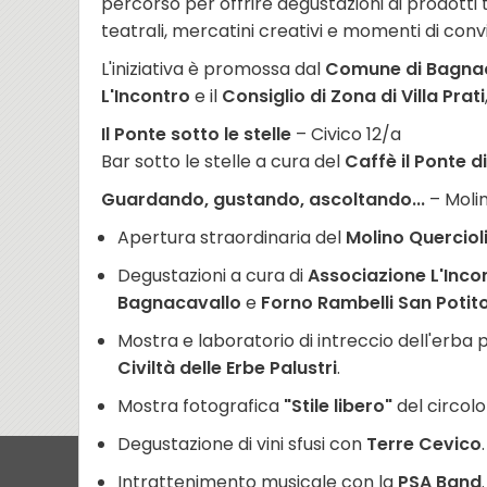
percorso per offrire degustazioni di prodotti t
teatrali, mercatini creativi e momenti di conv
L'iniziativa è promossa dal
Comune di Bagna
L'Incontro
e il
Consiglio di Zona di Villa Prati
Il Ponte sotto le stelle
– Civico 12/a
Bar sotto le stelle a cura del
Caffè il Ponte di
Guardando, gustando, ascoltando...
– Molin
Apertura straordinaria del
Molino Querciol
Degustazioni a cura di
Associazione L'Inco
Bagnacavallo
e
Forno Rambelli San Potit
Mostra e laboratorio di intreccio dell'erba p
Civiltà delle Erbe Palustri
.
Mostra fotografica
"Stile libero"
del circol
Degustazione di vini sfusi con
Terre Cevico
.
Intrattenimento musicale con la
PSA Band
.