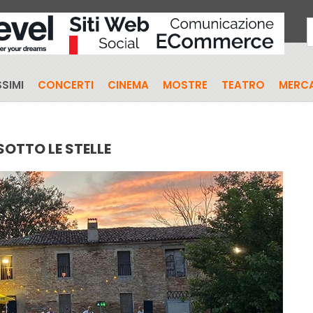
SIMI
CONCERTI
CINEMA
MOSTRE
TEATRO
MERCA
SOTTO LE STELLE