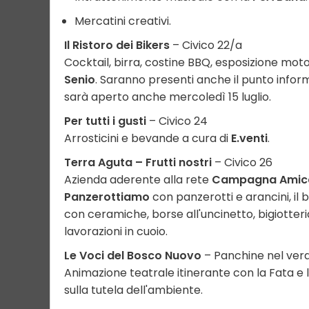
Mercatini creativi.
Il Ristoro dei Bikers
– Civico 22/a
Cocktail, birra, costine BBQ, esposizione moto
Senio
. Saranno presenti anche il punto info
sarà aperto anche mercoledì 15 luglio.
Per tutti i gusti
– Civico 24
Arrosticini e bevande a cura di
E.venti
.
Terra Aguta – Frutti nostri
– Civico 26
Azienda aderente alla rete
Campagna Amic
Panzerottiamo
con panzerotti e arancini, il b
con ceramiche, borse all'uncinetto, bigiotteria,
lavorazioni in cuoio.
Le Voci del Bosco Nuovo
– Panchine nel ver
Animazione teatrale itinerante con la Fata e l
sulla tutela dell'ambiente.