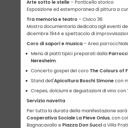
Arte sotto le stelle
– Ponticello storico
Esposizione ed estemporanea di pittura a cur
Tra memoria e teatro
– Civico 36
Mostra documentaria dedicata agli eventi dei
dicembre 1944 e spettacolo di improvvisazion
Coro di sapori e musica
– Area parrocchiale,
Menù di piatti tipici preparati dalla
Parrocch
Neresheim
.
Concerto gospel del coro
The Colours of
Stand dell'
Apicoltura Boschi Simone
con mi
Crepes, dolciumi e degustazioni di vino con
Servizio navetta
Per tutta la durata della manifestazione sarà 
Cooperativa Sociale La Pieve Onlus
, con co
Bagnacavallo e
Piazza Don Succi
a Villa Prati