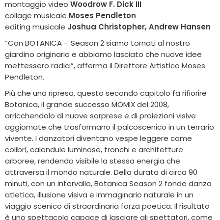
montaggio video
Woodrow F. Dick III
collage musicale
Moses Pendleton
editing musicale
Joshua Christopher, Andrew Hansen
“Con BOTANICA – Season 2 siamo tornati al nostro
giardino originario e abbiamo lasciato che nuove idee
mettessero radici”, afferma il Direttore Artistico Moses
Pendleton.
Più che una ripresa, questo secondo capitolo fa rifiorire
Botanica, il grande successo MOMIX del 2008,
arricchendolo di nuove sorprese e di proiezioni visive
aggiornate che trasformano il palcoscenico in un terrario
vivente. I danzatori diventano vespe leggere come
colibrì, calendule luminose, tronchi e architetture
arboree, rendendo visibile la stessa energia che
attraversa il mondo naturale. Della durata di circa 90
minuti, con un intervallo, Botanica Season 2 fonde danza
atletica, illusione visiva e immaginario naturale in un
viaggio scenico di straordinaria forza poetica. Il risultato
è uno spettacolo capace di lasciare gli spettatori, come