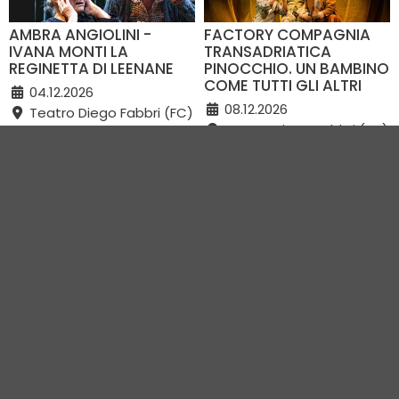
AMBRA ANGIOLINI -
FACTORY COMPAGNIA
IVANA MONTI LA
TRANSADRIATICA
REGINETTA DI LEENANE
PINOCCHIO. UN BAMBINO
COME TUTTI GLI ALTRI
04.12.2026
08.12.2026
Teatro Diego Fabbri (FC)
Teatro Diego Fabbri (FC)
VEDI TUTTI GLI EVENTI IN CITTÀ
Vivi Romagna Eventi
|
Gruppo VR
|
Contatti
Elevel Srl
| P.IVA C.F. 02422490397 | Cap. Soc. € 30.000 i.v.
Privacy Policy
-
Cookie Policy
-
Modifica preferenza cookie
Web Design Elevel