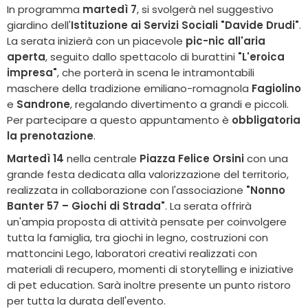
In programma
martedì 7
, si svolgerà nel suggestivo
giardino dell'
Istituzione ai Servizi Sociali "Davide Drudi"
.
La serata inizierà con un piacevole
pic-nic all'aria
aperta
, seguito dallo spettacolo di burattini
"L'eroica
impresa"
, che porterà in scena le intramontabili
maschere della tradizione emiliano-romagnola
Fagiolino
e
Sandrone
, regalando divertimento a grandi e piccoli.
Per partecipare a questo appuntamento è
obbligatoria
la prenotazione
.
Martedì 14
nella centrale
Piazza Felice Orsini
con una
grande festa dedicata alla valorizzazione del territorio,
realizzata in collaborazione con l'associazione
"Nonno
Banter 57 – Giochi di Strada"
. La serata offrirà
un'ampia proposta di attività pensate per coinvolgere
tutta la famiglia, tra giochi in legno, costruzioni con
mattoncini Lego, laboratori creativi realizzati con
materiali di recupero, momenti di storytelling e iniziative
di pet education. Sarà inoltre presente un punto ristoro
per tutta la durata dell'evento.