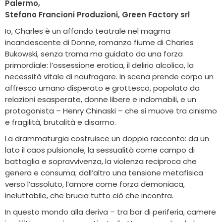
Palermo,
Stefano Francioni Produzioni, Green Factory srl
Io, Charles è un affondo teatrale nel magma
incandescente di Donne, romanzo fiume di Charles
Bukowski, senza trama ma guidato da una forza
primordiale: l’ossessione erotica, il delirio alcolico, la
necessità vitale di naufragare. In scena prende corpo un
affresco umano disperato e grottesco, popolato da
relazioni esasperate, donne libere e indomabili, e un
protagonista – Henry Chinaski – che si muove tra cinismo
e fragilità, brutalità e disarmo.
La drammaturgia costruisce un doppio racconto: da un
lato il caos pulsionale, la sessualità come campo di
battaglia e sopravvivenza, la violenza reciproca che
genera e consuma; dall’altro una tensione metafisica
verso l’assoluto, l’amore come forza demoniaca,
ineluttabile, che brucia tutto ciò che incontra.
In questo mondo alla deriva – tra bar di periferia, camere