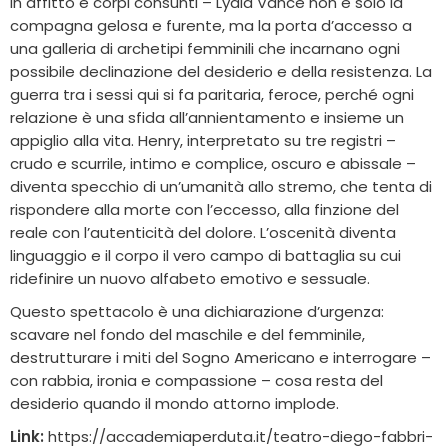
in affitto e corpi consunti – Lydia Vance non è solo la
compagna gelosa e furente, ma la porta d’accesso a
una galleria di archetipi femminili che incarnano ogni
possibile declinazione del desiderio e della resistenza. La
guerra tra i sessi qui si fa paritaria, feroce, perché ogni
relazione è una sfida all’annientamento e insieme un
appiglio alla vita. Henry, interpretato su tre registri –
crudo e scurrile, intimo e complice, oscuro e abissale –
diventa specchio di un’umanità allo stremo, che tenta di
rispondere alla morte con l’eccesso, alla finzione del
reale con l’autenticità del dolore. L’oscenità diventa
linguaggio e il corpo il vero campo di battaglia su cui
ridefinire un nuovo alfabeto emotivo e sessuale.
Questo spettacolo è una dichiarazione d’urgenza:
scavare nel fondo del maschile e del femminile,
destrutturare i miti del Sogno Americano e interrogare –
con rabbia, ironia e compassione – cosa resta del
desiderio quando il mondo attorno implode.
Link:
https://accademiaperduta.it/teatro-diego-fabbri-