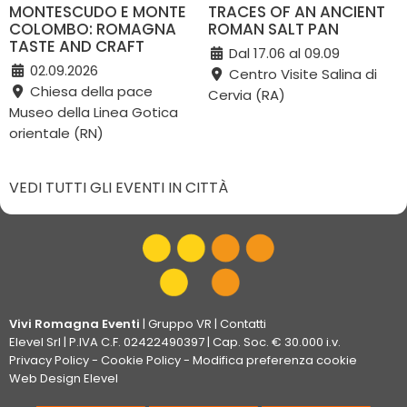
MONTESCUDO E MONTE
TRACES OF AN ANCIENT
COLOMBO: ROMAGNA
ROMAN SALT PAN
TASTE AND CRAFT
Dal 17.06 al 09.09
02.09.2026
Centro Visite Salina di
Chiesa della pace
Cervia (RA)
Museo della Linea Gotica
orientale (RN)
VEDI TUTTI GLI EVENTI IN CITTÀ
Vivi Romagna Eventi
|
Gruppo VR
|
Contatti
Elevel Srl
| P.IVA C.F. 02422490397 | Cap. Soc. € 30.000 i.v.
Privacy Policy
-
Cookie Policy
-
Modifica preferenza cookie
Web Design Elevel