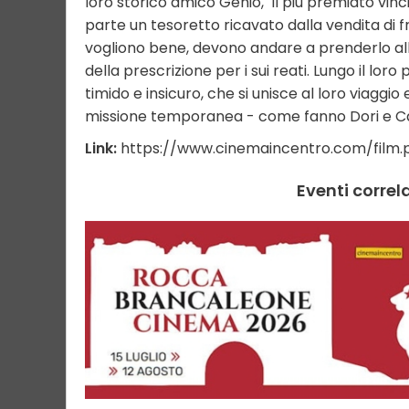
loro storico amico Genio, "il più premiato vin
parte un tesoretto ricavato dalla vendita di fr
vogliono bene, devono andare a prenderlo all'a
della prescrizione per i sui reati. Lungo il lor
timido e insicuro, che si unisce al loro viagg
missione temporanea - come fanno Dori e C
Link:
https://www.cinemaincentro.com/film
Eventi corre