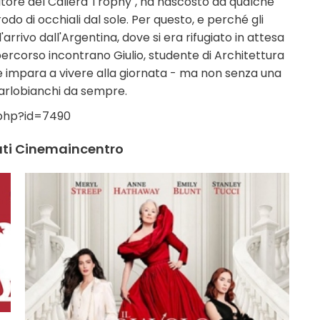
citore del Caliera Trophy", ha nascosto da qualche
odo di occhiali dal sole. Per questo, e perché gli
rrivo dall'Argentina, dove si era rifugiato in attesa
o percorso incontrano Giulio, studente di Architettura
io e impara a vivere alla giornata - ma non senza una
arlobianchi da sempre.
.php?id=7490
lati Cinemaincentro