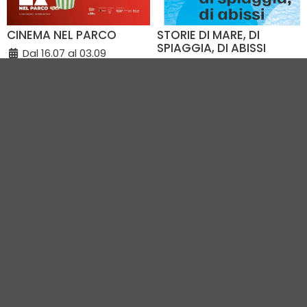
CINEMA NEL PARCO
STORIE DI MARE, DI
SPIAGGIA, DI ABISSI
Dal 16.07 al 03.09
Dal 26.06 al 03.10
Parco degli Olivetani
Biblioteca Comunale di
(RN) - 1.1 km
Riccione (RN) - 1.2 km
VEDI TUTTI GLI EVENTI IN CITTÀ
Vivi Romagna Eventi
|
Gruppo VR
|
Contatti
Elevel Srl
| P.IVA C.F. 02422490397 | Cap. Soc. € 30.000 i.v.
Privacy Policy
-
Cookie Policy
-
Modifica preferenza cookie
Web Design Elevel