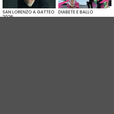
SAN LORENZO A GATTEO
DIABETE E BALLO
2026
09.08.2026
Dal 08.08 al 09.08
Piazza Dora Markus (RA)
Piazza Alessandro Vesi
(FC)
VEDI TUTTI GLI EVENTI IN CITTÀ
Vivi Romagna Eventi
|
Gruppo VR
|
Contatti
Elevel Srl
| P.IVA C.F. 02422490397 | Cap. Soc. € 30.000 i.v.
Privacy Policy
-
Cookie Policy
-
Modifica preferenza cookie
Web Design Elevel