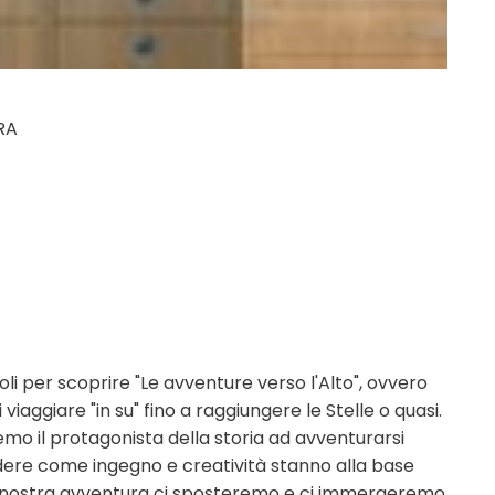
 RA
oli per scoprire "Le avventure verso l'Alto", ovvero
iaggiare "in su" fino a raggiungere le Stelle o quasi.
mo il protagonista della storia ad avventurarsi
dere come ingegno e creatività stanno alla base
a nostra avventura ci sposteremo e ci immergeremo