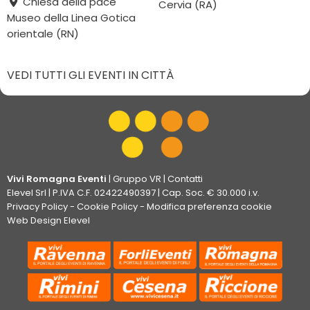
Chiesa della pace
Cervia (RA)
Museo della Linea Gotica
orientale (RN)
VEDI TUTTI GLI EVENTI IN CITTÀ
Vivi Romagna Eventi
|
Gruppo VR
|
Contatti
Elevel Srl
| P.IVA C.F. 02422490397 | Cap. Soc. € 30.000 i.v.
Privacy Policy
-
Cookie Policy
-
Modifica preferenza cookie
Web Design Elevel