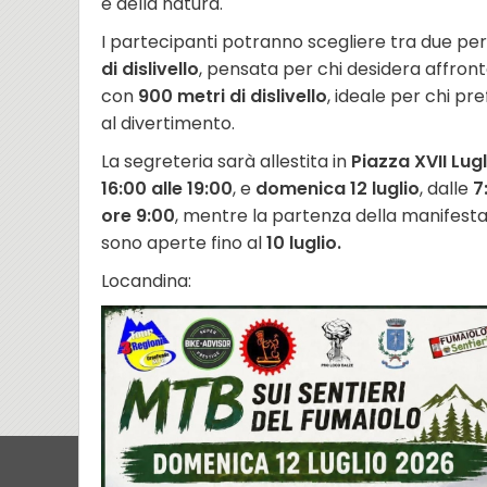
e della natura.
I partecipanti potranno scegliere tra due per
di dislivello
, pensata per chi desidera affront
con
900 metri di dislivello
, ideale per chi pr
al divertimento.
La segreteria sarà allestita in
Piazza XVII Lugl
16:00 alle 19:00
, e
domenica 12 luglio
, dalle
7
ore 9:00
, mentre la partenza della manifesta
sono aperte fino al
10 luglio.
Locandina: