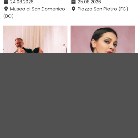
24.08.2026
25.08.2026
Museo di San Domenico
Piazza San Pietro (FC)
(BO)
DAL FOLKLORE AL
KAIROS TOUR
SOGNO
27.08.2026
26.08.2026
Via Trepponti (FE)
Centro Bagnara di
Romagna (RA)
VEDI TUTTI GLI EVENTI IN CITTÀ