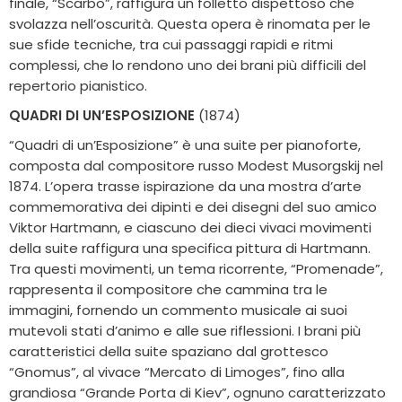
finale, “Scarbo”, raffigura un folletto dispettoso che
svolazza nell’oscurità. Questa opera è rinomata per le
sue sfide tecniche, tra cui passaggi rapidi e ritmi
complessi, che lo rendono uno dei brani più difficili del
repertorio pianistico.
QUADRI DI UN’ESPOSIZIONE
(1874)
“Quadri di un’Esposizione” è una suite per pianoforte,
composta dal compositore russo Modest Musorgskij nel
1874. L’opera trasse ispirazione da una mostra d’arte
commemorativa dei dipinti e dei disegni del suo amico
Viktor Hartmann, e ciascuno dei dieci vivaci movimenti
della suite raffigura una specifica pittura di Hartmann.
Tra questi movimenti, un tema ricorrente, “Promenade”,
rappresenta il compositore che cammina tra le
immagini, fornendo un commento musicale ai suoi
mutevoli stati d’animo e alle sue riflessioni. I brani più
caratteristici della suite spaziano dal grottesco
“Gnomus”, al vivace “Mercato di Limoges”, fino alla
grandiosa “Grande Porta di Kiev”, ognuno caratterizzato