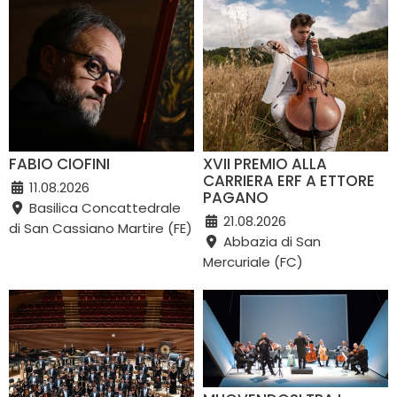
FABIO CIOFINI
XVII PREMIO ALLA
CARRIERA ERF A ETTORE
11.08.2026
PAGANO
Basilica Concattedrale
21.08.2026
di San Cassiano Martire (FE)
Abbazia di San
Mercuriale (FC)