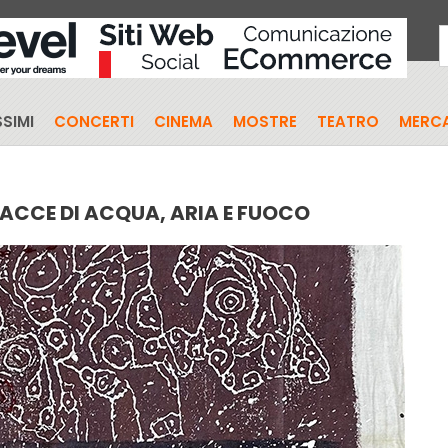
SIMI
CONCERTI
CINEMA
MOSTRE
TEATRO
MERCA
RACCE DI ACQUA, ARIA E FUOCO