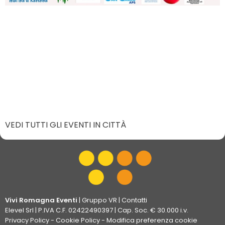
VEDI TUTTI GLI EVENTI IN CITTÀ
Vivi Romagna Eventi
|
Gruppo VR
|
Contatti
Elevel Srl
| P.IVA C.F. 02422490397 | Cap. Soc. € 30.000 i.v.
Privacy Policy
-
Cookie Policy
-
Modifica preferenza cookie