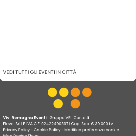
VEDI TUTTI GLI EVENTI IN CITTÀ
Vivi Romagna Eventi
|
Gruppo VR
|
Contatti
Elevel Srl
| P.IVA C.F. 02422490397 | Cap. Soc. € 30.000 i.v.
Privacy Policy
-
Cookie Policy
-
Modifica preferenza cookie
Web Design Elevel