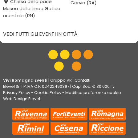
Chiesa della pace
Cervia (RA)
Museo della Linea Gotica
orientale (RN)
VEDI TUTTI GLI EVENTI IN CITTÀ
Vivi Romagna Eventi
|
Gruppo VR
|
Contatti
Elevel Srl
| P.IVA C.F. 02422490397 | Cap. Soc. € 30.000 i.v.
Privacy Policy
-
Cookie Policy
-
Modifica preferenza cookie
Web Design Elevel