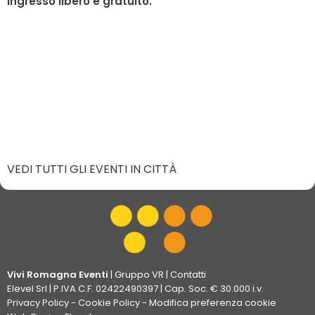
Ingresso libero e gratuito.
VEDI TUTTI GLI EVENTI IN CITTÀ
Vivi Romagna Eventi
|
Gruppo VR
|
Contatti
Elevel Srl
| P.IVA C.F. 02422490397 | Cap. Soc. € 30.000 i.v.
Privacy Policy
-
Cookie Policy
-
Modifica preferenza cookie