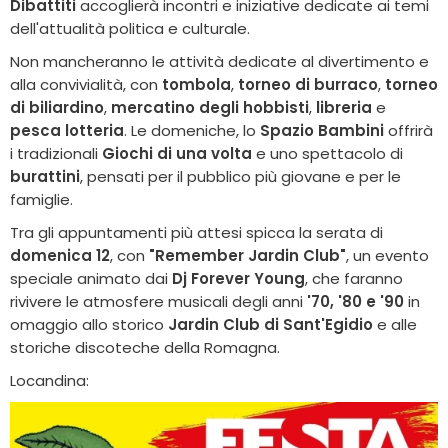
Dibattiti
accoglierà incontri e iniziative dedicate ai temi
dell'attualità politica e culturale.
Non mancheranno le attività dedicate al divertimento e
alla convivialità, con
tombola
,
torneo di burraco
,
torneo
di biliardino
,
mercatino degli hobbisti
,
libreria
e
pesca lotteria
. Le domeniche, lo
Spazio Bambini
offrirà
i tradizionali
Giochi di una volta
e uno spettacolo di
burattini
, pensati per il pubblico più giovane e per le
famiglie.
Tra gli appuntamenti più attesi spicca la serata di
domenica 12
, con
"Remember Jardin Club"
, un evento
speciale animato dai
Dj Forever Young
, che faranno
rivivere le atmosfere musicali degli anni
'70, '80 e '90
in
omaggio allo storico
Jardin Club di Sant'Egidio
e alle
storiche discoteche della Romagna.
Locandina: