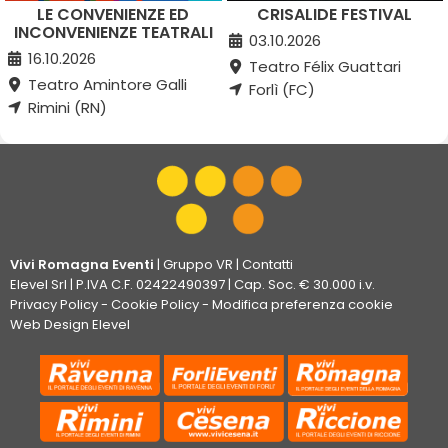
LE CONVENIENZE ED
CRISALIDE FESTIVAL
INCONVENIENZE TEATRALI
03.10.2026
16.10.2026
Teatro Félix Guattari
Teatro Amintore Galli
Forlì (FC)
Rimini (RN)
Vivi Romagna Eventi
|
Gruppo VR
|
Contatti
Elevel Srl
| P.IVA C.F. 02422490397 | Cap. Soc. € 30.000 i.v.
Privacy Policy
-
Cookie Policy
-
Modifica preferenza cookie
Web Design Elevel