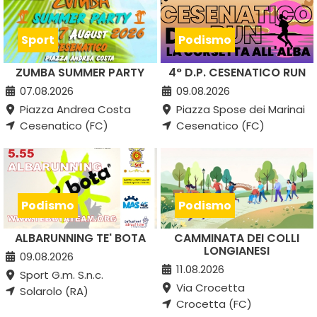
Sport
Podismo
ZUMBA SUMMER PARTY
4° D.P. CESENATICO RUN
07.08.2026
09.08.2026
Piazza Andrea Costa
Piazza Spose dei Marinai
Cesenatico (FC)
Cesenatico (FC)
Podismo
Podismo
ALBARUNNING TE' BOTA
CAMMINATA DEI COLLI
LONGIANESI
09.08.2026
11.08.2026
Sport G.m. S.n.c.
Via Crocetta
Solarolo (RA)
Crocetta (FC)