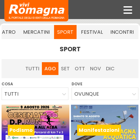
EATRO
MERCATINI
SPORT
FESTIVAL
INCONTRI
SPORT
TUTTI
AGO
SET
OTT
NOV
DIC
COSA
DOVE
TUTTI
OVUNQUE
Podismo
Manifestazioni