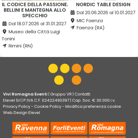
IL CODICE DELLA PASSIONE.
NORDIC TABLE DESIGN
BELLINI E MANTEGNA ALLO
Dal 20.06.2026 al 10.01.2027
SPECCHIO
MIC Faenza
Dal 18.07.2026 al 31.01.2027
Faenza (RA)
Museo della Città Luigi
Tonini
Rimini (RN)
Vivi Romagna Eventi
|
Gruppo VR
|
Contatti
Elevel Srl
| P.IVA C.F. 02422490397 | Cap. Soc. € 30.000 i.v.
Privacy Policy
-
Cookie Policy
-
Modifica preferenza cookie
Web Design Elevel