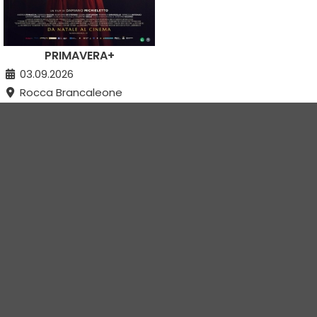
PRIMAVERA+
03.09.2026
Rocca Brancaleone
Ravenna (RA)
Vivi Romagna Eventi
|
Gruppo VR
|
Contatti
Elevel Srl
| P.IVA C.F. 02422490397 | Cap. Soc. € 30.000 i.v.
Privacy Policy
-
Cookie Policy
-
Modifica preferenza cookie
Web Design Elevel