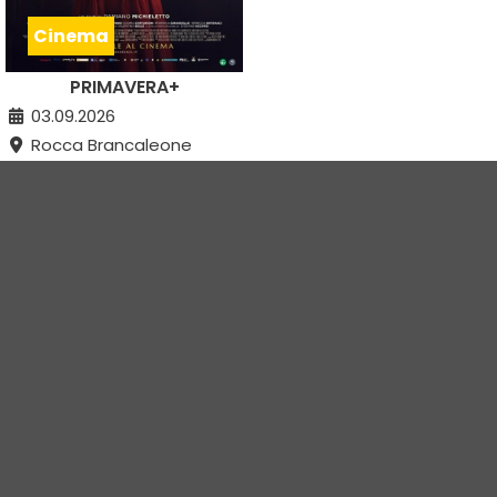
Cinema
PRIMAVERA+
03.09.2026
Rocca Brancaleone
Ravenna (RA)
Vivi Romagna Eventi
|
Gruppo VR
|
Contatti
Elevel Srl
| P.IVA C.F. 02422490397 | Cap. Soc. € 30.000 i.v.
Privacy Policy
-
Cookie Policy
-
Modifica preferenza cookie
Web Design Elevel