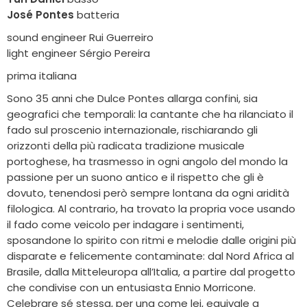
José Pontes
batteria
sound engineer Rui Guerreiro
light engineer Sérgio Pereira
prima italiana
Sono 35 anni che Dulce Pontes allarga confini, sia
geografici che temporali: la cantante che ha rilanciato il
fado sul proscenio internazionale, rischiarando gli
orizzonti della più radicata tradizione musicale
portoghese, ha trasmesso in ogni angolo del mondo la
passione per un suono antico e il rispetto che gli è
dovuto, tenendosi però sempre lontana da ogni aridità
filologica. Al contrario, ha trovato la propria voce usando
il fado come veicolo per indagare i sentimenti,
sposandone lo spirito con ritmi e melodie dalle origini più
disparate e felicemente contaminate: dal Nord Africa al
Brasile, dalla Mitteleuropa all’Italia, a partire dal progetto
che condivise con un entusiasta Ennio Morricone.
Celebrare sé stessa, per una come lei, equivale a