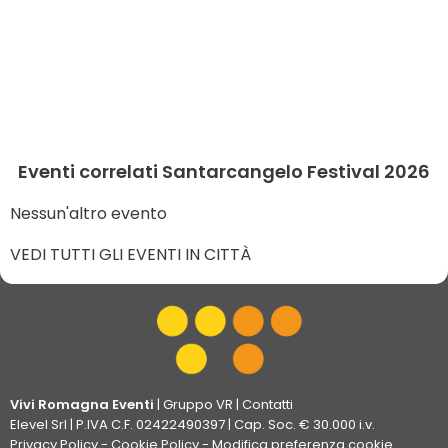
Eventi correlati Santarcangelo Festival 2026
Nessun'altro evento
VEDI TUTTI GLI EVENTI IN CITTÀ
Vivi Romagna Eventi
|
Gruppo VR
|
Contatti
Elevel Srl
| P.IVA C.F. 02422490397 | Cap. Soc. € 30.000 i.v.
Privacy Policy
-
Cookie Policy
-
Modifica preferenza cookie