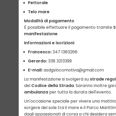
Pettorale
Telo mare
Modalità di pagamento
È possibile effettuare il pagamento tramite
S
manifestazione
.
Informazioni e iscrizioni
Francesco:
347 1383266
Gerardo:
338 3213399
E-mail:
asdgslocomotiva@gmail.com
La manifestazione si svolgerà su
strade rego
del
Codice della Strada
. Saranno inoltre gar
ambulanza
per tutta la durata dell'evento.
Un'occasione speciale per vivere una mattina
sorgere del sole tra il mare e il Parco Maritt
dagli appassionati di corsa a chi desidera 