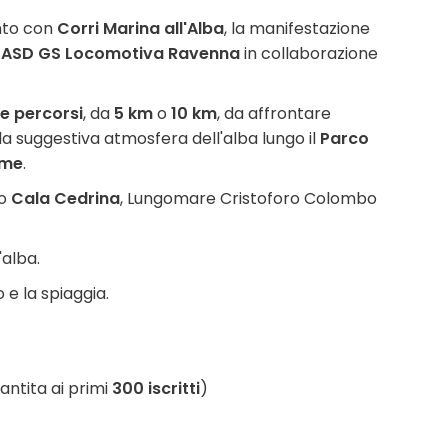
nto con
Corri Marina all'Alba
, la manifestazione
a
ASD GS Locomotiva Ravenna
in collaborazione
e percorsi
, da
5 km
o
10 km
, da affrontare
la suggestiva atmosfera dell'alba lungo il
Parco
rme
.
so
Cala Cedrina
, Lungomare Cristoforo Colombo
'alba.
 e la spiaggia.
antita ai primi
300 iscritti
)