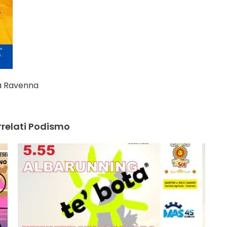
a Ravenna
rrelati Podismo