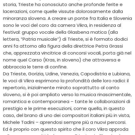
storia, Trieste ha conosciuto anche profonde ferite e
lacerazioni, come quelle vissute dolorosamente dalla
minoranza slovena. A creare un ponte fra Italia e Slovenia
sono le voci del coro da camera Vikra, in residenza al
festival: gruppo vocale della Glasbena matica (alla
lettera, “Patria musicale”) di Trieste, si è formato dodici
anni fa attorno alla figura della direttrice Petra Grassi
che, apprezzata vincitrice di concorsi vocali, porta già nel
nome quel Carso (Kras, in sloveno) che attraversa e
abbraccia le terre di confine.
Da Trieste, Gorizia, Udine, Venezia, Capodistria e Lubiana,
le voci di Vikra esprimono la profondità delle loro radici: il
repertorio, inizialmente mirato soprattutto al canto
sloveno, si è poi ampliato verso la musica rinascimentale,
romantica e contemporanea – tante le collaborazioni di
prestigio e le prime esecuzioni, come quella, in questo
caso, del brano di uno dei compositori italiani più in vista,
Michele Tadini – aprendosi sempre più a nuovi percorsi.
Ed è proprio con questo spirito che il coro Vikra approda