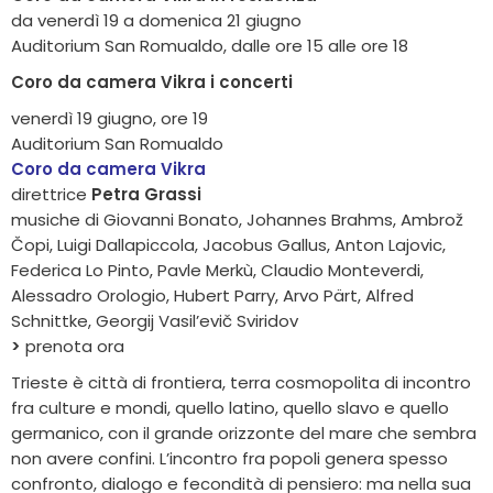
da venerdì 19 a domenica 21 giugno
Auditorium San Romualdo, dalle ore 15 alle ore 18
Coro da camera Vikra i concerti
venerdì 19 giugno, ore 19
Auditorium San Romualdo
Coro da camera Vikra
direttrice
Petra Grassi
musiche di Giovanni Bonato, Johannes Brahms, Ambrož
Čopi, Luigi Dallapiccola, Jacobus Gallus, Anton Lajovic,
Federica Lo Pinto, Pavle Merkù, Claudio Monteverdi,
Alessadro Orologio, Hubert Parry, Arvo Pärt, Alfred
Schnittke, Georgij Vasil’evič Sviridov
>
prenota ora
Trieste è città di frontiera, terra cosmopolita di incontro
fra culture e mondi, quello latino, quello slavo e quello
germanico, con il grande orizzonte del mare che sembra
non avere confini. L’incontro fra popoli genera spesso
confronto, dialogo e fecondità di pensiero: ma nella sua