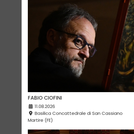
FABIO CIOFINI
11.08.2026
Basilica Concattedrale di San Cassiano
Martire (FE)