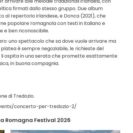
 arrivare alle melodie tradizionali irlandesi, con
celtica firmati dallo stesso gruppo. Due album
to al repertorio irlandese, e Donca (2021), che
ione popolare romagnola con testi in italiano e
 e ben riconoscibile.
i raro: uno spettacolo che sa dove vuole arrivare ma
e platea è sempre negoziabile, le richieste del
 li ospita in una serata che promette esattamente
sica, in buona compagnia.
one di Tredozio.
events/concerto-per-tredozio-2/
ilia Romagna Festival 2026