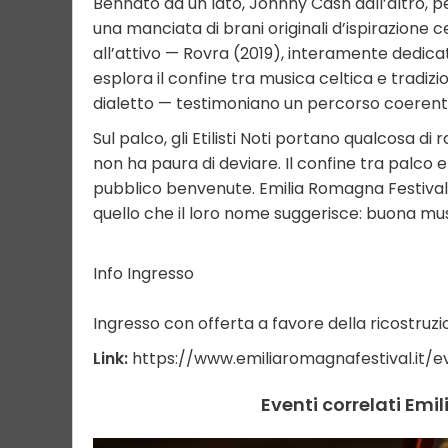
Bennato da un lato, Johnny Cash dall’altro, per
una manciata di brani originali d’ispirazione 
all’attivo — Rovra (2019), interamente dedica
esplora il confine tra musica celtica e tradiz
dialetto — testimoniano un percorso coerente
Sul palco, gli Etilisti Noti portano qualcosa d
non ha paura di deviare. Il confine tra palco 
pubblico benvenute. Emilia Romagna Festival
quello che il loro nome suggerisce: buona mu
Info Ingresso
Ingresso con offerta a favore della ricostruzi
Link:
https://www.emiliaromagnafestival.it/
Eventi correlati Em