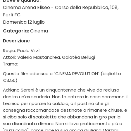
Dove e quando:
Cinema Arena Eliseo - Corso della Repubblica, 108,
Forlì FC
Domenica 12 luglio
Categoria:
Cinema
Descrizione
Regia: Paolo Virzì
Attori: Valerio Mastandrea, Galatèa Bellugi
Trama:
Questo film aderisce a "CINEMA REVOLUTION" (biglietto
€3.50)
Adriano Sereni è un cinquantenne che vive da recluso
dentro un'ex scuderia. Non fa entrare in casa nemmeno il
tecnico per riparare la caldaia, o il postino che gli
consegna raccomandate destinate a rimanere chiuse, e
si ciba solo di scatolette che abbandona in giro per la
sua disordinata dimora. Non si lava praticamente più e
"puzzicchia", come dice la sua amica Giuliana Marziali,