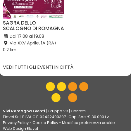
SAGRA DELLO
SCALOGNO DI ROMAGNA
Dal 17.08 al 19.08
Via XXV Aprile, 1A (RA) -
0.2 km
VEDI TUTTI GLI EVENTI IN CITTÀ
Vivi Romagna Eventi
|
Gruppo VR
|
Contatti
Elevel Srl
| P.IVA C.F. 02422490397 | Cap. Soc. € 30.000 i.v.
Privacy Policy
-
Cookie Policy
-
Modifica preferenza cookie
Web Design Elevel