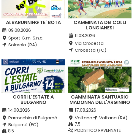
ALBARUNNING TE' BOTA
CAMMINATA DEI COLLI
LONGIANESI
09.08.2026
11.08.2026
Sport G.m. S.n.c.
Via Crocetta
Solarolo (RA)
Crocetta (FC)
CORRI L'ESTATE A
CAMMINATA SANTUARIO
BULGARNÒ
MADONNA DELL'ARGININO
14.08.2026
17.08.2026
Parrocchia di Bulgarnò
Voltana
Voltana (RA)
7,5
Bulgarnò (FC)
PODISTICO RAVENNATE
8,5