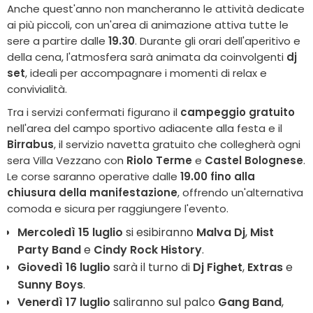
Anche quest'anno non mancheranno le attività dedicate
ai più piccoli, con un'area di animazione attiva tutte le
sere a partire dalle
19.30
. Durante gli orari dell'aperitivo e
della cena, l'atmosfera sarà animata da coinvolgenti
dj
set
, ideali per accompagnare i momenti di relax e
convivialità.
Tra i servizi confermati figurano il
campeggio gratuito
nell'area del campo sportivo adiacente alla festa e il
Birrabus
, il servizio navetta gratuito che collegherà ogni
sera Villa Vezzano con
Riolo Terme
e
Castel Bolognese
.
Le corse saranno operative dalle
19.00 fino alla
chiusura della manifestazione
, offrendo un'alternativa
comoda e sicura per raggiungere l'evento.
Mercoledì 15 luglio
si esibiranno
Malva Dj
,
Mist
Party Band
e
Cindy Rock History
.
Giovedì 16 luglio
sarà il turno di
Dj Fighet
,
Extras
e
Sunny Boys
.
Venerdì 17 luglio
saliranno sul palco
Gang Band
,