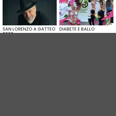
SAN LORENZO A GATTEO
DIABETE E BALLO
2026
09.08.2026
Dal 08.08 al 09.08
Piazza Dora Markus (RA)
Piazza Alessandro Vesi
(FC)
VEDI TUTTI GLI EVENTI IN CITTÀ
Vivi Romagna Eventi
|
Gruppo VR
|
Contatti
Elevel Srl
| P.IVA C.F. 02422490397 | Cap. Soc. € 30.000 i.v.