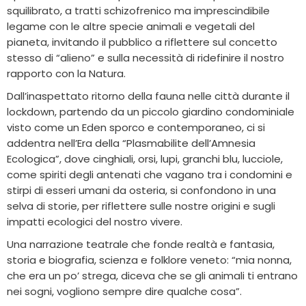
squilibrato, a tratti schizofrenico ma imprescindibile
legame con le altre specie animali e vegetali del
pianeta, invitando il pubblico a riflettere sul concetto
stesso di “alieno” e sulla necessità di ridefinire il nostro
rapporto con la Natura.
Dall’inaspettato ritorno della fauna nelle città durante il
lockdown, partendo da un piccolo giardino condominiale
visto come un Eden sporco e contemporaneo, ci si
addentra nell’Era della “Plasmabilite dell’Amnesia
Ecologica”, dove cinghiali, orsi, lupi, granchi blu, lucciole,
come spiriti degli antenati che vagano tra i condomini e
stirpi di esseri umani da osteria, si confondono in una
selva di storie, per riflettere sulle nostre origini e sugli
impatti ecologici del nostro vivere.
Una narrazione teatrale che fonde realtà e fantasia,
storia e biografia, scienza e folklore veneto: “mia nonna,
che era un po’ strega, diceva che se gli animali ti entrano
nei sogni, vogliono sempre dire qualche cosa”.