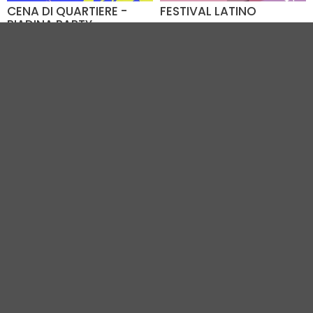
CENA DI QUARTIERE -
FESTIVAL LATINO
PIADINA PARTY
Dal 07.08 al 09.08
07.08.2026
Viale Italia (RA)
Parco Rodari (RN)
VEDI TUTTI GLI EVENTI IN CITTÀ
Vivi Romagna Eventi
|
Gruppo VR
|
Contatti
Elevel Srl
| P.IVA C.F. 02422490397 | Cap. Soc. € 30.000 i.v.
Privacy Policy
-
Cookie Policy
-
Modifica preferenza cookie
Web Design Elevel